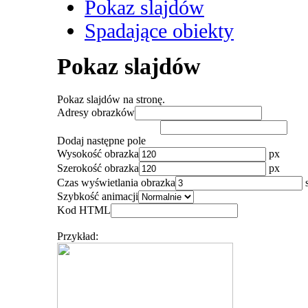
Pokaz slajdów
Spadające obiekty
Pokaz slajdów
Pokaz slajdów na stronę.
Adresy obrazków
Dodaj następne pole
Wysokość obrazka
px
Szerokość obrazka
px
Czas wyświetlania obrazka
Szybkość animacji
Kod HTML
Przykład: