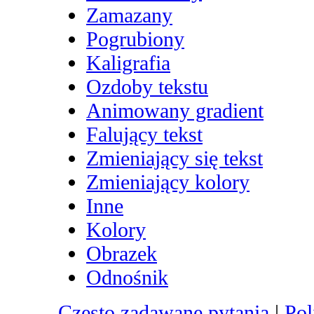
Zamazany
Pogrubiony
Kaligrafia
Ozdoby tekstu
Animowany gradient
Falujący tekst
Zmieniający się tekst
Zmieniający kolory
Inne
Kolory
Obrazek
Odnośnik
Często zadawane pytania
|
Pol