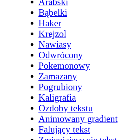
Arabski
Bąbelki
Haker
Krejzol
Nawiasy
Odwrócony
Pokemonowy
Zamazany
Pogrubiony
Kaligrafia
Ozdoby tekstu
Animowany gradient
Falujący tekst
Zmieniający się tekst